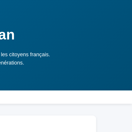
tan
les citoyens français.
énérations.