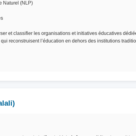
e Naturel (NLP)
es
nalyser et classifier les organisations et initiatives éducatives dé
ui reconstruisent l’éducation en dehors des institutions traditi
lali)